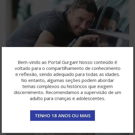
Bem-vindo ao Portal Gurgan! Nosso conteúdo é
voltado para o compartilhamento de conhecimento
e reflexão, sendo adequado para todas as idades.
Online car shopping gets better reviews than
No entanto, algumas seções podem abordar
temas complexos ou históricos que exigem
visiting a dealer
discernimento. Recomendamos a supervisão de um
por
Roberto Fernandes
adulto para crianças e adolescentes.
Luxury travel is back. The pandemic-weary population is
emerging from lockdowns with the goal of …
TENHO 18 ANOS OU MAIS