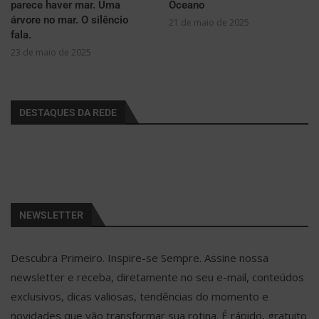
parece haver mar. Uma
Oceano
árvore no mar. O silêncio
21 de maio de 2025
fala.
23 de maio de 2025
DESTAQUES DA REDE
NEWSLETTER
Descubra Primeiro. Inspire-se Sempre. Assine nossa
newsletter e receba, diretamente no seu e-mail, conteúdos
exclusivos, dicas valiosas, tendências do momento e
novidades que vão transformar sua rotina. É rápido, gratuito